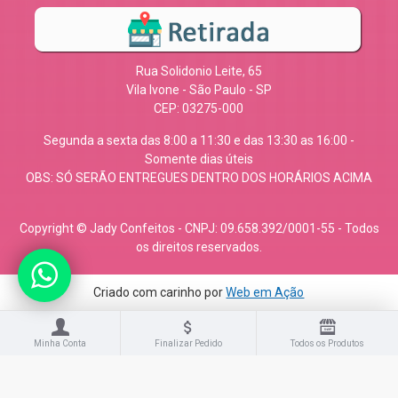
Rua Solidonio Leite, 65
Vila Ivone - São Paulo - SP
CEP: 03275-000
Segunda a sexta das 8:00 a 11:30 e das 13:30 as 16:00 -
Somente dias úteis
OBS: SÓ SERÃO ENTREGUES DENTRO DOS HORÁRIOS ACIMA
Copyright © Jady Confeitos - CNPJ: 09.658.392/0001-55 - Todos
os direitos reservados.
Criado com carinho por
Web em Ação
Minha Conta
Finalizar Pedido
Todos os Produtos