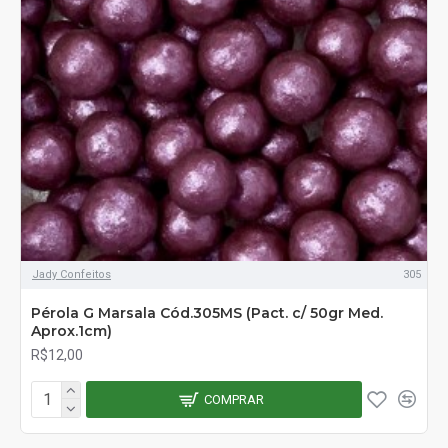
Jady Confeitos
305
Pérola G Marsala Cód.305MS (Pact. c/ 50gr Med.
Aprox.1cm)
R$12,00
COMPRAR