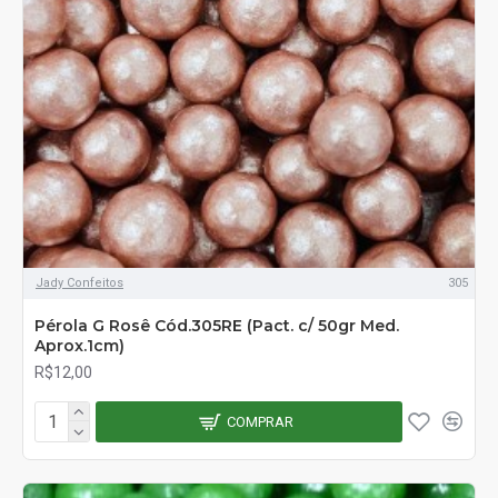
Jady Confeitos
305
Pérola G Rosê Cód.305RE (Pact. c/ 50gr Med.
Aprox.1cm)
R$12,00
COMPRAR