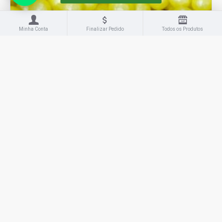
Minha Conta
Finalizar Pedido
Todos os Produtos
Jady Confeitos
447
Pérola M Amarela Cód.447AM (Pacote c/ 50g)
R$12,00
COMPRAR