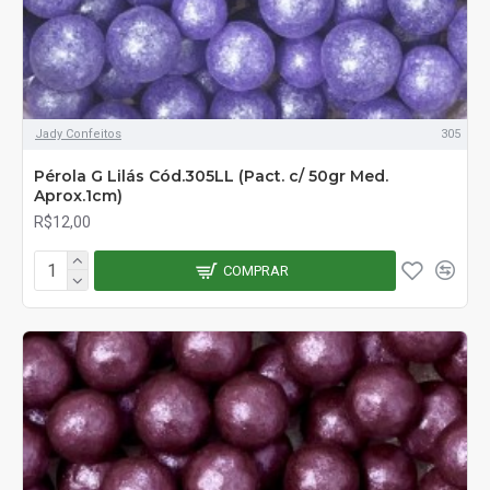
Jady Confeitos
305
Pérola G Lilás Cód.305LL (Pact. c/ 50gr Med.
Aprox.1cm)
R$12,00
COMPRAR