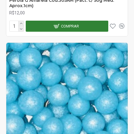
Pérola G Amarela Cód.305AM (Pact. c/ 50g Med.
Aprox.1cm)
R$12,00
COMPRAR