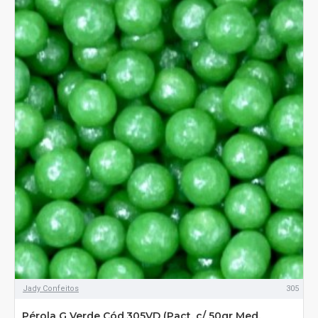
Jady Confeitos
305
Pérola G Verde Cód.305VD (Pact. c/ 50gr Med.