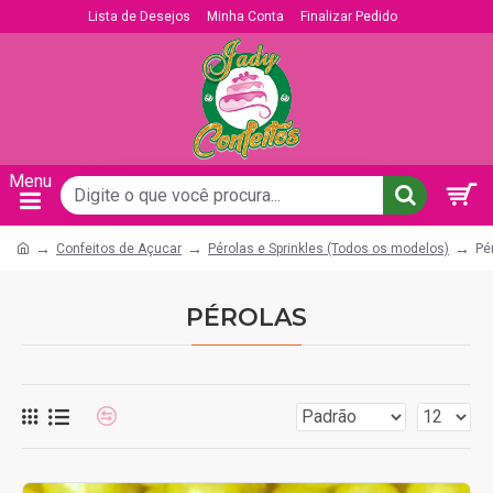
Lista de Desejos
Minha Conta
Finalizar Pedido
Confeitos de Açucar
Pérolas e Sprinkles (Todos os modelos)
Pé
PÉROLAS