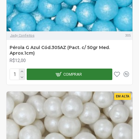
Jady Confeitos
305
Pérola G Azul Cód.305AZ (Pact. c/ 50gr Med.
Aprox.1cm)
R$12,00
COMPRAR
EM ALTA