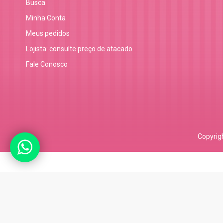
Busca
Minha Conta
Meus pedidos
Lojista: consulte preço de atacado
Fale Conosco
Copyrig