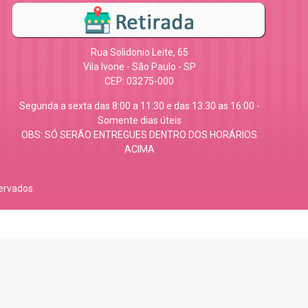
Rua Solidonio Leite, 65
Vila Ivone - São Paulo - SP
CEP: 03275-000
Segunda a sexta das 8:00 a 11:30 e das 13:30 as 16:00 -
Somente dias úteis
OBS: SÓ SERÃO ENTREGUES DENTRO DOS HORÁRIOS
ACIMA
ervados.