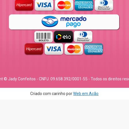
ht © Jady Confeitos - CNPJ: 09.658.392/0001-55 - Todos os direitos res
Criado com carinho por
Web em Ação