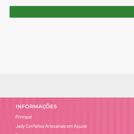
INFORMAÇÕES
Principal
Jady Confeitos Artesanais em Açucar