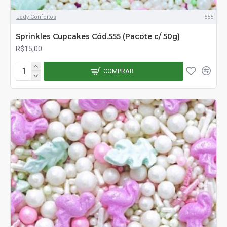
Jady Confeitos
555
Sprinkles Cupcakes Cód.555 (Pacote c/ 50g)
R$15,00
COMPRAR