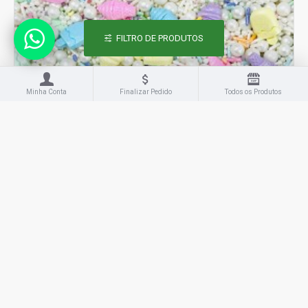
FILTRO DE PRODUTOS
Minha Conta
Finalizar Pedido
Todos os Produtos
Jady Confeitos
544
Sprinkles Ice Cream Cód.544 (Pacote c/ 50g)
R$15,00
COMPRAR