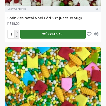
Jady Confeitos
587
Sprinkles Natal Noel Cód.587 (Pact. c/ 50g)
R$15,00
COMPRAR