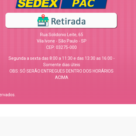
Rua Solidonio Leite, 65
Vila Ivone - São Paulo - SP
CEP: 03275-000
Segunda a sexta das 8:00 a 11:30 e das 13:30 as 16:00 -
Somente dias úteis
OBS: SÓ SERÃO ENTREGUES DENTRO DOS HORÁRIOS
ACIMA
ervados.