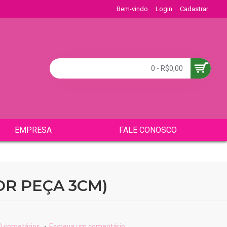
Bem-vindo
Login
Cadastrar
0 - R$0,00
EMPRESA
FALE CONOSCO
OR PEÇA 3CM)
 cometários.
-
Escreva um comentário