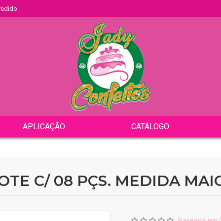
 Pedido
APLICAÇÃO
CATÁLOGO
OTE C/ 08 PÇS. MEDIDA MAI
Baseada em 0