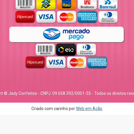
ht © Jady Confeitos - CNPJ: 09.658.392/0001-55 - Todos os direitos res
Criado com carinho por
Web em Ação