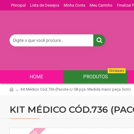
Principal
Lista de Desejos
Minha Conta
Meu Carrinho
Finalizar
Destaques
HOME
PRODUTOS
Kit Médico Cód.736 (Pacote c/ 08 pçs. Medida maior peça 3cm)
KIT MÉDICO CÓD.736 (PAC