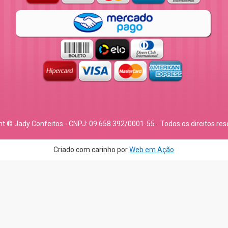
ht © Jady Confeitos - CNPJ: 09.658.392/0001-55 - Todos os direitos res
Criado com carinho por
Web em Ação