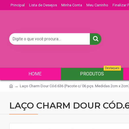
Principal
Lista de Desejos
Minha Conta
Meu Carrinho
Finalizar
Destaques
HOME
PRODUTOS
Laço Charm Dour Cód.636 (Pacote c/ 06 pçs. Medidas 2cm x 2cm
LAÇO CHARM DOUR CÓD.63