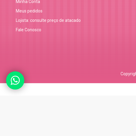
Minha Conta
Meus pedidos
Lojista: consulte preço de atacado
Fale Conosco
Copyrig