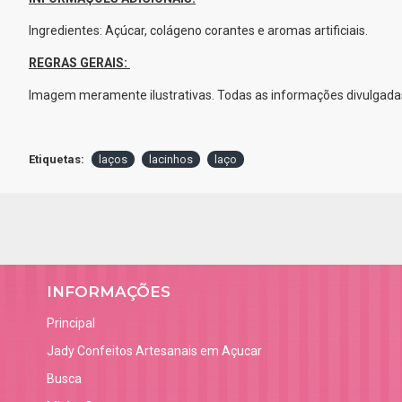
Ingredientes: Açúcar, colágeno corantes e aromas artificiais.
REGRAS GERAIS:
Imagem meramente ilustrativas. Todas as informações divulgadas
Etiquetas:
laços
lacinhos
laço
INFORMAÇÕES
Principal
Jady Confeitos Artesanais em Açucar
Busca