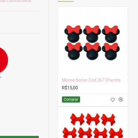
o
Minnie Boton Cód.267 (Pacote c/ 05 pçs. Medidas 2,5cm x 2,5cm)
R$15,00
Comprar