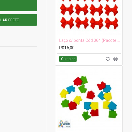
Laço c/ ponta Cód.064 (Pacote c/ 10 pçs. Medidas 2cm x 1cm)
R$15,00
Comprar