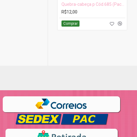
Quebra-cabeça p Cód.685 (Pacote c/ 16 pçs. Medidas 1,5cm x 1,5cm)
R$12,00
Comprar