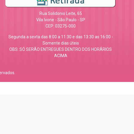
Rua Solidonio Leite, 65
Vila Ivone - São Paulo - SP
CEP: 03275-000
Segunda a sexta das 8:00 a 11:30 e das 13:30 as 16:00 -
Somente dias úteis
OBS: SÓ SERÃO ENTREGUES DENTRO DOS HORÁRIOS
ACIMA
ervados.