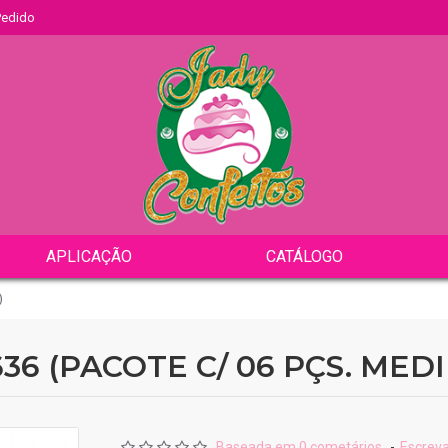
 Pedido
APLICAÇÃO
CATÁLOGO
)
6 (PACOTE C/ 06 PÇS. MEDI
Baseada em 0 cometários.
-
Escrev