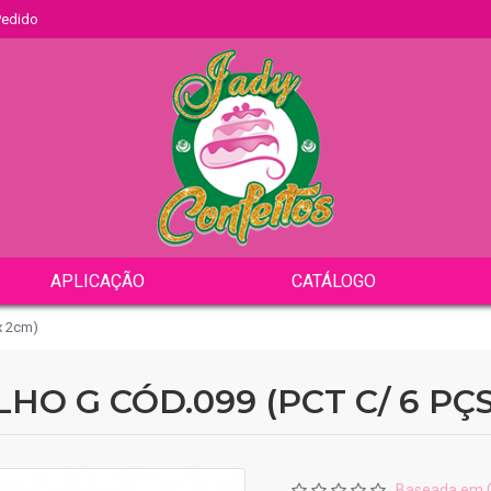
 Pedido
APLICAÇÃO
CATÁLOGO
x 2cm)
O G CÓD.099 (PCT C/ 6 PÇS
Baseada em 0