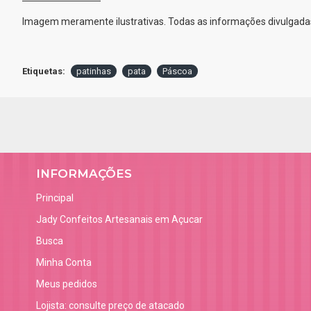
Imagem meramente ilustrativas. Todas as informações divulgadas
Etiquetas:
patinhas
pata
Páscoa
INFORMAÇÕES
Principal
Jady Confeitos Artesanais em Açucar
Busca
Minha Conta
Meus pedidos
Lojista: consulte preço de atacado