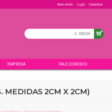
Bem-vindo
Login
Cadastrar
0 - R$0,00
EMPRESA
FALE CONOSCO
. MEDIDAS 2CM X 2CM)
 cometários.
-
Escreva um comentário