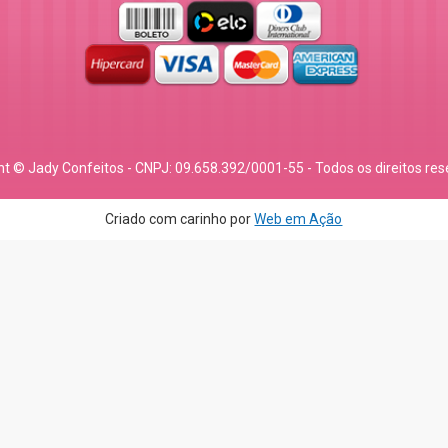
ht © Jady Confeitos - CNPJ: 09.658.392/0001-55 - Todos os direitos res
Criado com carinho por
Web em Ação