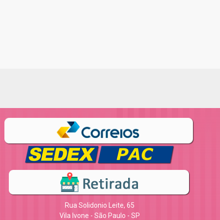
Rua Solidonio Leite, 65
Vila Ivone - São Paulo - SP