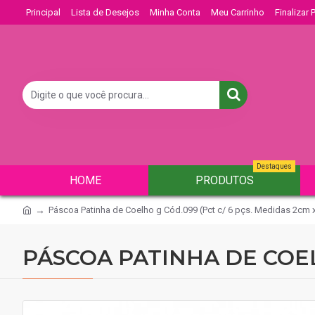
Principal
Lista de Desejos
Minha Conta
Meu Carrinho
Finalizar
Destaques
HOME
PRODUTOS
Páscoa Patinha de Coelho g Cód.099 (Pct c/ 6 pçs. Medidas 2cm 
PÁSCOA PATINHA DE COELH