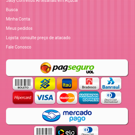
Jady Confeitos Artesanais em Açucar
Busca
Minha Conta
Meus pedidos
Lojista: consulte preço de atacado
Fale Conosco