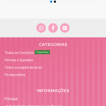
CATEGORIAS
Todos os Confeitos
Clique Aqui
Pérolas e Sprinkles
Todos os papeis de arroz
Pó decorativo
INFORMAÇÕES
Principal