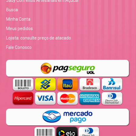
Jady Confeitos Artesanais em Açucar
Busca
Minha Conta
Meus pedidos
Lojista: consulte preço de atacado
Fale Conosco