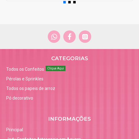
CATEGORIAS
Todos os Confeitos
Clique Aqui
Pérolas e Sprinkles
Todos os papeis de arroz
Pó decorativo
INFORMAÇÕES
Principal