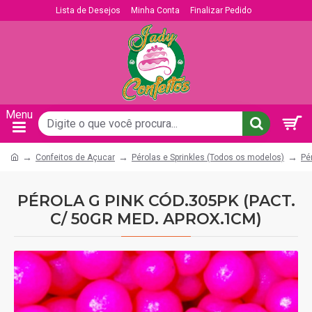
Lista de Desejos
Minha Conta
Finalizar Pedido
Confeitos de Açucar
Pérolas e Sprinkles (Todos os modelos)
Pé
PÉROLA G PINK CÓD.305PK (PACT.
C/ 50GR MED. APROX.1CM)