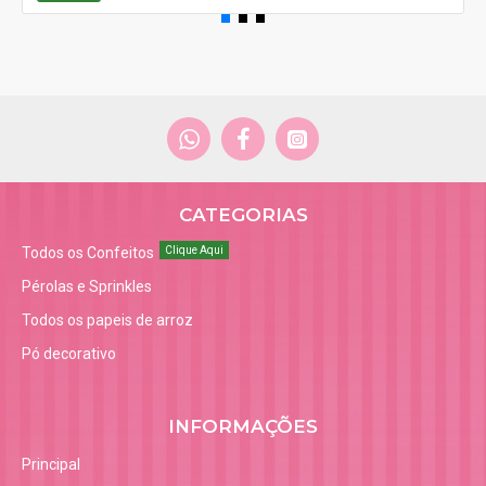
CATEGORIAS
Todos os Confeitos
Clique Aqui
Pérolas e Sprinkles
Todos os papeis de arroz
Pó decorativo
INFORMAÇÕES
Principal