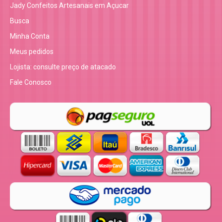
Jady Confeitos Artesanais em Açucar
Busca
Minha Conta
Meus pedidos
Lojista: consulte preço de atacado
Fale Conosco